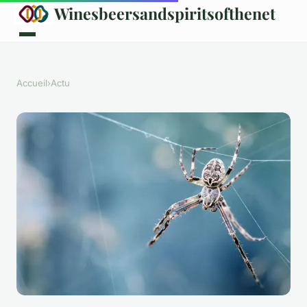
Winesbeersandspiritsofthenet
Accueil
›
Actu