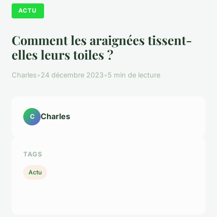
ACTU
Comment les araignées tissent-
elles leurs toiles ?
Charles
•
24 décembre 2023
•
5 min de lecture
Charles
C
TAGS
Actu