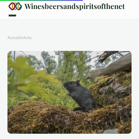
Winesbeersandspiritsofthenet
Accueil
›
Actu