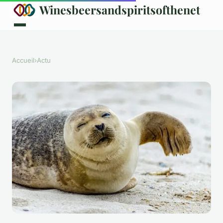
Winesbeersandspiritsofthenet
Accueil
›
Actu