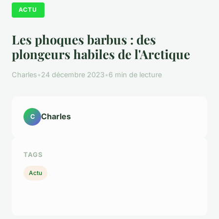
ACTU
Les phoques barbus : des
plongeurs habiles de l'Arctique
Charles
•
24 décembre 2023
•
6 min de lecture
Charles
C
TAGS
Actu